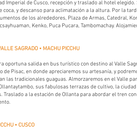
ad Imperial de Cusco, recepción y traslado al hotel elegido
e coca, y descanso para aclimatación a la altura. Por la tard
mentos de los alrededores, Plaza de Armas, Catedral, Kor
acsayhuaman, Kenko, Puca Pucara, Tambomachay. Alojamie
 VALLE SAGRADO • MACHU PICCHU
a oportuna salida en bus turístico con destino al Valle Sagr
o de Pisac, en donde apreciaremos su artesanía, y podremos
an las tradicionales guaguas. Almorzaremos en el Valle par
Ollantaytambo, sus fabulosas terrazas de cultivo, la ciudad
s. Traslado a la estación de Ollanta para abordar el tren co
ento.
ICCHU • CUSCO