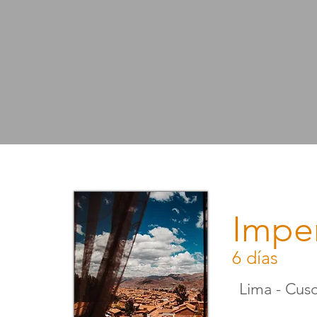
Impe
6 días
Lima - Cusc