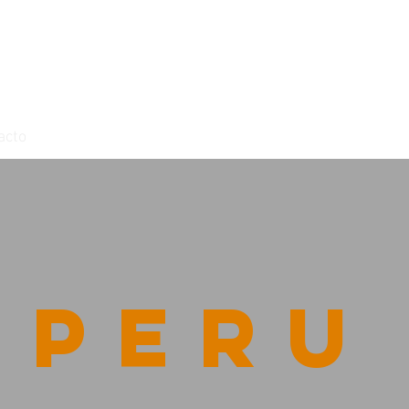
acto
Peru