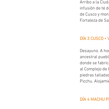
Arribo a la Ciud
infusión de té d
de Cusco y monu
Fortaleza de S
DÍA 3 CUSCO •
Desayuno. A hor
ancestral puebl
donde se fabric
al Complejo de 
piedras tallada
Picchu. Alojami
DÍA 4 MACHU P