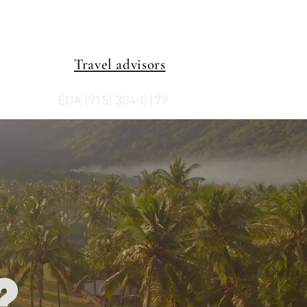
Travel advisors
EUA (915) 304-0179
?