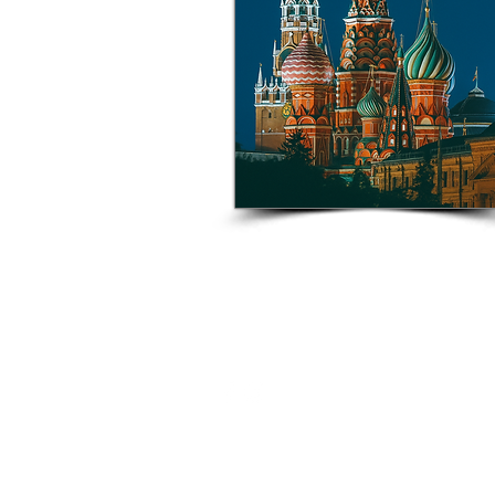
Contacto:
3400 Montana Ave,
El Paso TX 79903
Tel: 915-304-0179