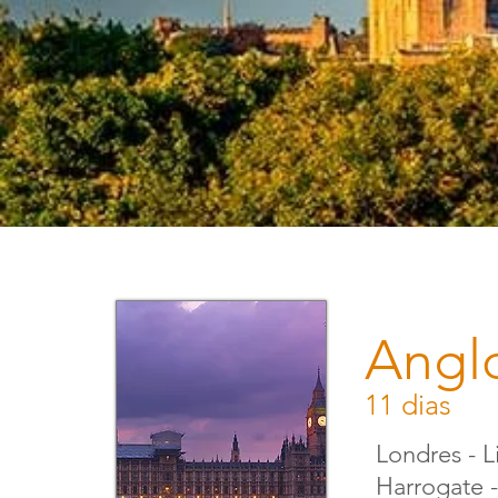
Angl
11 dias
Londres - L
Harrogate 