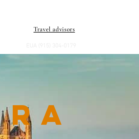
Travel advisors
EUA (915) 304-0179
rra