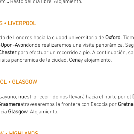
etc.
..
Resto del día libre. Alojamiento.
S • LIVERPOOL
da de Londres hacia la ciudad universitaria de
Oxford
. Tie
d-Upon-Avon
donde realizaremos una visita panorámica. Seg
Chester
para efectuar un recorrido a pie. A continuación, sa
visita panorámica de la ciudad.
Cena
y alojamiento.
OOL • GLASGOW
ayuno, nuestro recorrido nos llevará hacia el norte por el
Grasmere
atravesaremos la frontera con Escocia por
Gretna
acia
Glasgow
.
Alojamiento.