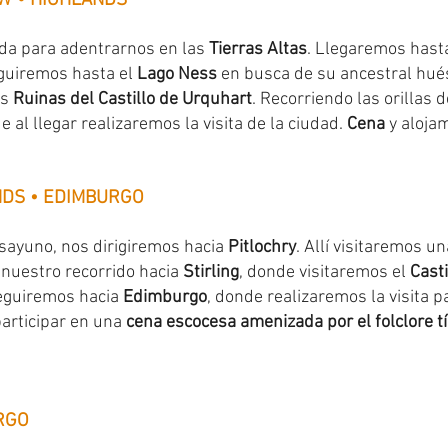
W • HIGHLANDS
ida para adentrarnos en las
Tierras Altas
. Llegaremos has
eguiremos hasta el
Lago Ness
en busca de su ancestral hué
as
Ruinas del Castillo de Urquhart
. Recorriendo las orillas 
e al llegar realizaremos la visita de la ciudad.
Cena
y alojam
NDS • EDIMBURGO
sayuno, nos dirigiremos hacia
Pitlochry
. Allí visitaremos u
nuestro recorrido hacia
Stirling
, donde visitaremos el
Casti
seguiremos hacia
Edimburgo
, donde realizaremos la visita 
participar en una
cena escocesa amenizada por el folclore t
RGO