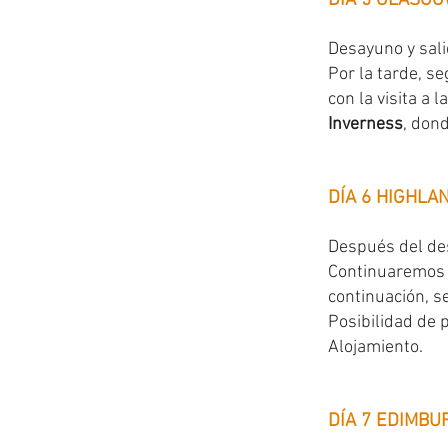
DÍA 5 GLASGO
Desayuno y sal
Por la tarde, s
con la visita a l
Inverness
, dond
DÍA 6 HIGHLA
Después del de
Continuaremos 
continuación, 
Posibilidad de 
Alojamiento.
DÍA 7 EDIMBU