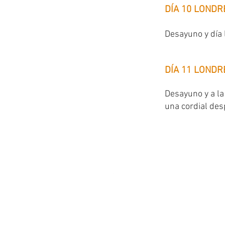
DÍA 10 LONDR
Desayuno y día l
DÍA 11 LONDR
Desayuno y a la
una cordial des
Contacto:
3400 Montana Ave,
El Paso TX 79903
Tel: 915-304-0179