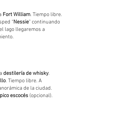
ta
Fort William
. Tiempo libre.
sped “
Nessie
” continuando
del lago llegaremos a
iento.
na
destilería de whisky
.
llo
. Tiempo libre. A
panorámica de la ciudad.
ípico escocés
(opcional).