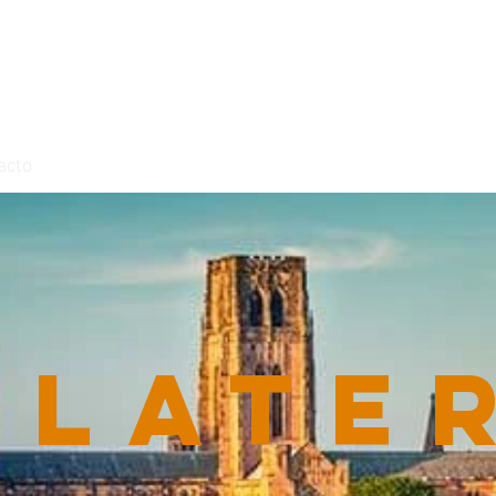
acto
glate