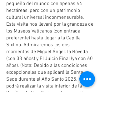
pequeño del mundo con apenas 44
hectáreas, pero con un patrimonio
cultural universal inconmensurable.
Esta visita nos llevará por la grandeza de
los Museos Vaticanos (con entrada
preferente) hasta llegar a la Capilla
Sixtina. Admiraremos los dos
momentos de Miguel Ángel: la Bóveda
(con 33 años) y El Juicio Final (ya con 60
años). (Nota: Debido a las condiciones
excepcionales que aplicará la Santa
Sede durante el Año Santo 2025, no se
podrá realizar la visita interior de la
Basílica de San Pedro en la excursión
opcional del Vaticano desde el 24
diciembre de 2024 al 31 de diciembre
de 2025). Alojamiento.
DÍA 6 ROMA (miércoles)