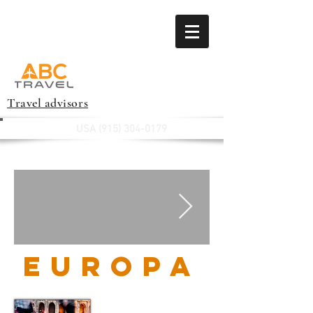
Travel advisors
USA
(915) 304-0179
Europa