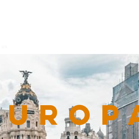
 us
Europ