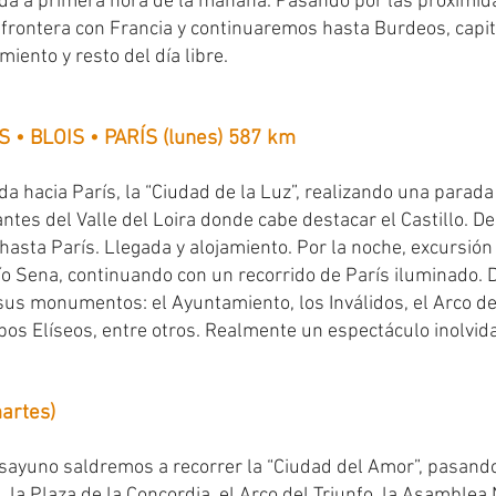
da a primera hora de la mañana. Pasando por las proximid
 frontera con Francia y continuaremos hasta Burdeos, capit
miento y resto del día libre.
 • BLOIS • PARÍS (lunes) 587 km
da hacia París, la “Ciudad de la Luz”, realizando una parada
tes del Valle del Loira donde cabe destacar el Castillo. D
asta París. Llegada y alojamiento. Por la noche, excursión
río Sena, continuando con un recorrido de París iluminado. 
sus monumentos: el Ayuntamiento, los Inválidos, el Arco del 
mpos Elíseos, entre otros. Realmente un espectáculo inolvid
artes)
ayuno saldremos a recorrer la “Ciudad del Amor”, pasando
 la Plaza de la Concordia, el Arco del Triunfo, la Asamblea 