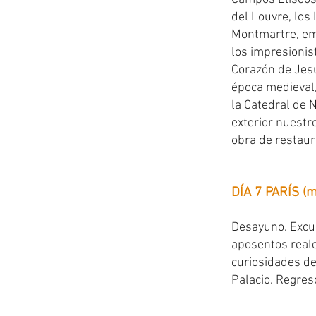
del Louvre, los 
Montmartre, emb
los impresionis
Corazón de Jesú
época medieval,
la Catedral de 
exterior nuestr
obra de restaura
DÍA 7 PARÍS (m
Desayuno. Excurs
aposentos reale
curiosidades de
Palacio. Regreso