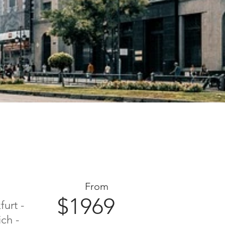
From
$1969
furt -
ch -