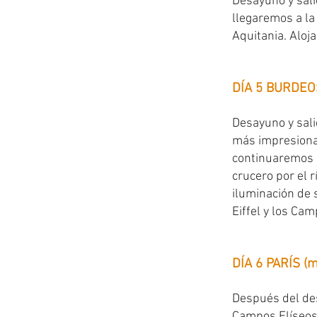
Desayuno y sali
llegaremos a la
Aquitania. Aloja
DÍA 5 BURDEOS
Desayuno y sali
más impresionan
continuaremos h
crucero por el 
iluminación de 
Eiffel y los Ca
DÍA 6 PARÍS (m
Después del des
Campos Elíseos,