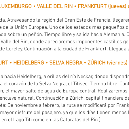
 LUXEMBURGO • VALLE DEL RIN • FRANKFURT (jueves)
da. Atravesando la región del Gran Este de Francia, llega
 de la Unión Europea. Uno de los estados más pequeños de
da sobre un peñón. Tiempo libre y salida hacia Alemania.
l Valle del Rin, donde apreciaremos imponentes castillos g
de Loreley. Continuación a la ciudad de Frankfurt. Llegada a
URT • HEIDELBERG • SELVA NEGRA • ZÚRICH (viernes)
a hacia Heidelberg, a orillas del río Neckar, donde dispond
a el corazón de la Selva Negra, el Titisee. Tiempo libre. Co
in, el mayor salto de agua de Europa central. Realizaremo
enclave natural. Continuación a Zúrich, capital financiera d
ota: De noviembre a febrero, la ruta se modificará por Frank
mayor disfrute del pasajero, ya que los días tienen menos h
o en el Lago Titi como en las Cataratas del Rin.)