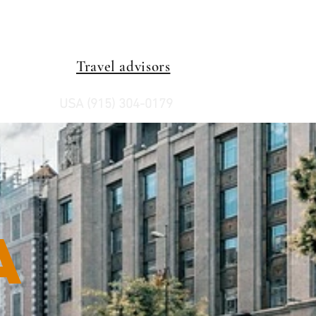
Travel advisors
USA (915) 304-0179
a